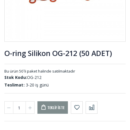
Yapışkanlı
TAM-009-A
Epdm
Sünger
YPS-001
(20 METRE)
Merdane
Karton
Sargı Şerit
Çekim
MER-001
Lastiği KC-
001
O-ring Silikon OG-212 (50 ADET)
Vana
Membran
Lastiği DV-
Lastikleri
001
MEL-001
Bu ürün 50`li paket halinde satılmaktadır
Stok Kodu:
OG-212
Teslimat:
3-20 iş günü
TEKLIF İSTE