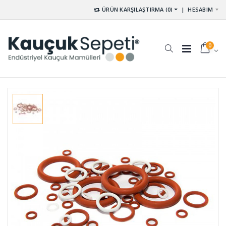
ÜRÜN KARŞILAŞTIRMA (0)
|
HESABIM
0
Tek Yüzü
Tampon
Kendinden
Lastikleri