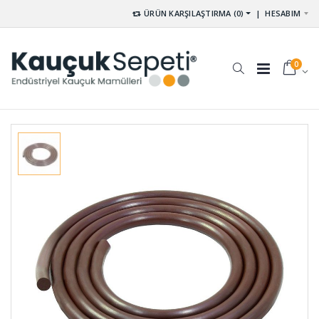
ÜRÜN KARŞILAŞTIRMA (0)
|
HESABIM
0
Poliüretan
Tutamak
Delikli Kalıp
Elcik Lastiği