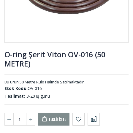
Yayları
TU-001
KYD-001
Pvs Tekeri
Silikon
TKR-001
Hortumlar
HS-001 (20
METRE)
O-ring Şerit Viton OV-016 (50
METRE)
Dikişli
Rakor
Körükler
Contası RA-
KD-001
001
Bu ürün 50 Metre Rulo Halinde Satılmaktadır..
Stok Kodu:
OV-016
Teslimat:
3-20 iş günü
TEKLIF İSTE