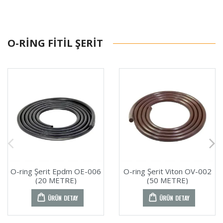
O-RING FITIL ŞERIT
O-ring Şerit Epdm OE-006
O-ring Şerit Viton OV-002
(20 METRE)
(50 METRE)
ÜRÜN DETAY
ÜRÜN DETAY