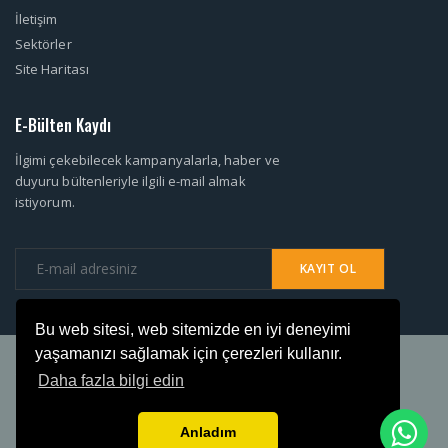
İletişim
Sektörler
Site Haritası
E-Bülten Kaydı
İlgimi çekebilecek kampanyalarla, haber ve
duyuru bültenleriyle ilgili e-mail almak
istiyorum.
Bu web sitesi, web sitemizde en iyi deneyimi
yaşamanızı sağlamak için çerezleri kullanır.
Copyright. © 2018 R3 Grup Yapı Gıda ve Bilişim Teknolojileri Tic.Ltdi.Şti.
iştirakidir.
Daha fazla bilgi edin
Anladım