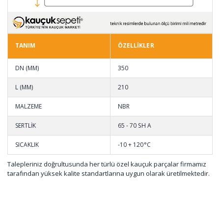
TANIM
ÖZELLİKLER
DN (MM)
350
L (MM)
210
MALZEME
NBR
SERTLİK
65 - 70 SH A
SICAKLIK
-10 + 120°C
Talepleriniz doğrultusunda her türlü özel kauçuk parçalar firmamız
tarafından yüksek kalite standartlarına uygun olarak üretilmektedir.