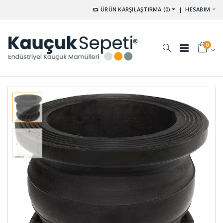
ÜRÜN KARŞILAŞTIRMA (0)
|
HESABIM
0
Vakum
İmpel
Ayaklı
Lastiği 09-