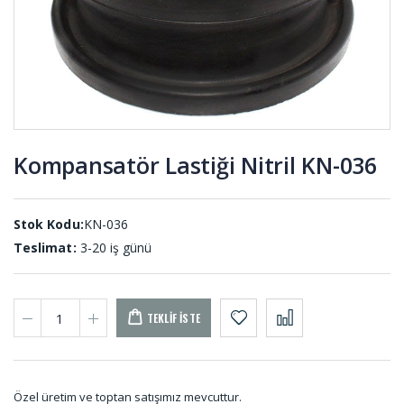
Titreşim
819-B
Takozları
KTS-001
Vana
Kare Dolu
Lastiği DV-
Kauçuk
001
Profil DS-
001 (10
METRE)
Kompansatör Lastiği Nitril KN-036
O-ring Şerit
Yıldız Kaplin
Silikon OS-
KPY-001
001 (50
Stok Kodu:
KN-036
METRE)
Teslimat:
3-20 iş günü
TEKLIF İSTE
Özel üretim ve toptan satışımız mevcuttur.