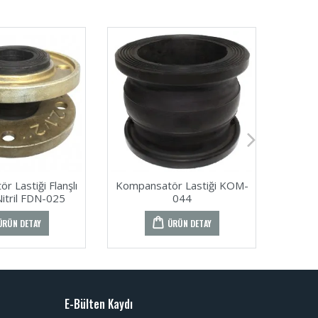
 Lastiği Flanşlı
Kompansatör Lastiği KOM-
Kompan
itril FDN-025
044
Ç
ÜRÜN DETAY
ÜRÜN DETAY
E-Bülten Kaydı