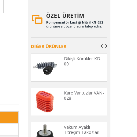
ÖZEL ÜRETİM
Kompansatör Lastiği Nitril KN-032
ürününe ait özel üretim talep edin.
DİĞER ÜRÜNLER
etan Delikli
Dikişli Körükler KD-
Yayları KYD-
001
Mandal Lastiği
Kare Vantuzlar VAN-
1
028
ata Dolum
Vakum Ayaklı
u HT-001
Titreşim Takozları