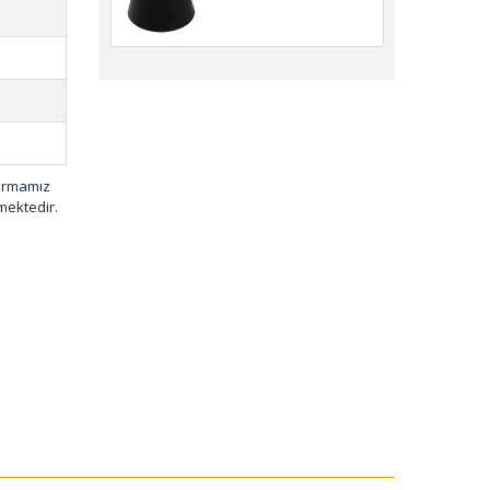
KTS-001
firmamız
mektedir.