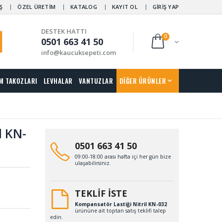
Ş
ÖZEL ÜRETİM
KATALOG
KAYIT OL
GİRİŞ YAP
DESTEK HATTI
0
0501 663 41 50
info@kaucuksepeti.com
M TAKOZLARI
LEVHALAR
VANTUZLAR
DİĞER ÜRÜNLER
l KN-
0501 663 41 50
09:00-18:00 arası hafta içi her gün bize
ulaşabilirsiniz.
TEKLİF İSTE
Kompansatör Lastiği Nitril KN-032
ürününe ait toptan satış teklifi talep
edin.