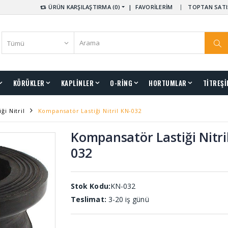
ÜRÜN KARŞILAŞTIRMA (0)
|
FAVORİLERİM
TOPTAN SATI
KÖRÜKLER
KAPLİNLER
O-RİNG
HORTUMLAR
TİTREŞİ
i Nitril
Kompansatör Lastiği Nitril KN-032
Kompansatör Lastiği Nitri
032
Stok Kodu:
KN-032
Teslimat:
3-20 iş günü