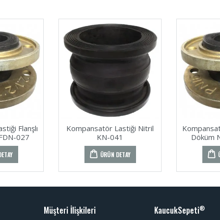
tiği Flanşlı
Kompansatör Lastiği Nitril
Kompansatör
 FDN-027
KN-041
Döküm N
DETAY
ÜRÜN DETAY
Müşteri İlişkileri
KaucukSepeti
®