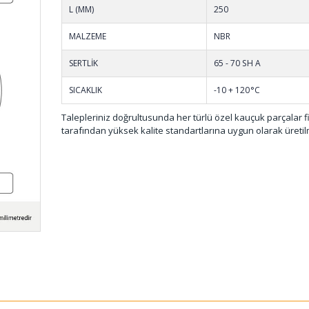
KTS-001
L (MM)
250
MALZEME
NBR
SERTLİK
65 - 70 SH A
SICAKLIK
-10 + 120°C
Talepleriniz doğrultusunda her türlü özel kauçuk parçalar 
tarafından yüksek kalite standartlarına uygun olarak üretil