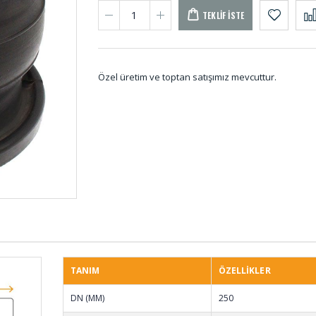
TEKLIF İSTE
Özel üretim ve toptan satışımız mevcuttur.
Dikişli Körükler KD-
Poliür
001
Kalıp 
001
Kare Vantuzlar VAN-
Kaput 
028
KP-00
TANIM
ÖZELLİKLER
Vakum Ayaklı
Çikol
DN (MM)
250
Titreşim Takozları
Takoz