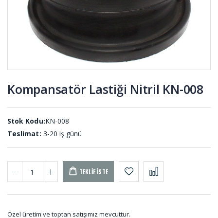
Yayları
UL-001
KYD-001
Kaput
D Tip
Mandal
Usturmaca
Lastiği KP-
Lastiği US-
001
001
Kompansatör Lastiği Nitril KN-008
Rakor
Uçak Teker
Contası RA-
Takozları
001
UT-001
Stok Kodu:
KN-008
Teslimat:
3-20 iş günü
TEKLIF İSTE
Özel üretim ve toptan satışımız mevcuttur.