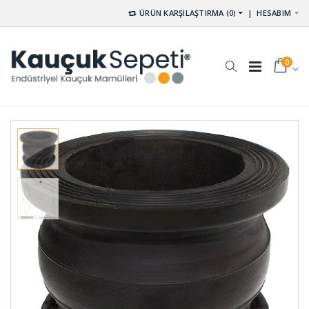
ÜRÜN KARŞILAŞTIRMA (0)
|
HESABIM
0
Poliüretan
U -
Delikli Kalıp
Lastikleri