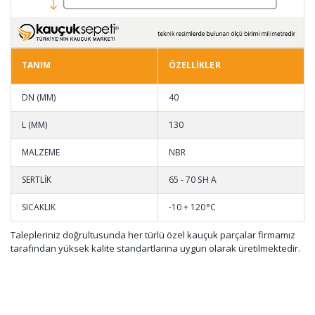
TANIM
ÖZELLİKLER
DN (MM)
40
L (MM)
130
MALZEME
NBR
SERTLİK
65 - 70 SH A
SICAKLIK
-10 + 120°C
Talepleriniz doğrultusunda her türlü özel kauçuk parçalar firmamız
tarafından yüksek kalite standartlarına uygun olarak üretilmektedir.