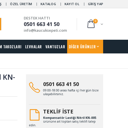
Ş
ÖZEL ÜRETİM
KATALOG
KAYIT OL
GİRİŞ YAP
DESTEK HATTI
0
0501 663 41 50
info@kaucuksepeti.com
M TAKOZLARI
LEVHALAR
VANTUZLAR
DİĞER ÜRÜNLER
l KN-
0501 663 41 50
09:00-18:00 arası hafta içi her gün bize
ulaşabilirsiniz.
TEKLİF İSTE
Kompansatör Lastiği Nitril KN-005
ürününe ait toptan satış teklifi talep
edin.