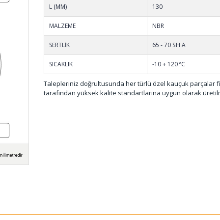
L (MM)
130
MALZEME
NBR
SERTLİK
65 - 70 SH A
SICAKLIK
-10 + 120°C
Talepleriniz doğrultusunda her türlü özel kauçuk parçalar 
tarafından yüksek kalite standartlarına uygun olarak üretil