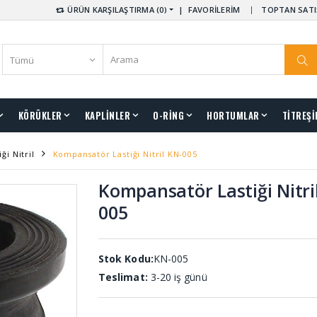
ÜRÜN KARŞILAŞTIRMA (0)
|
FAVORİLERİM
TOPTAN SATI
KÖRÜKLER
KAPLİNLER
O-RİNG
HORTUMLAR
TİTREŞİ
i Nitril
Kompansatör Lastiği Nitril KN-005
Kompansatör Lastiği Nitri
005
Stok Kodu:
KN-005
Teslimat:
3-20 iş günü