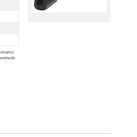
firmamız
mektedir.