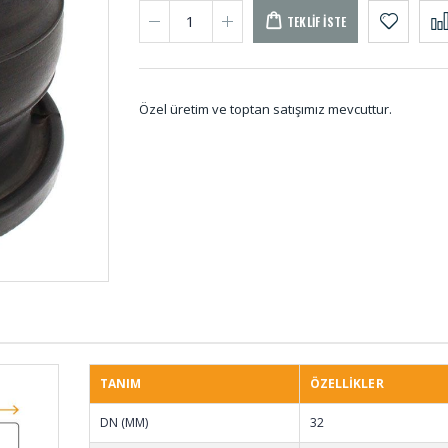
TEKLIF İSTE
Özel üretim ve toptan satışımız mevcuttur.
Saclı Plastikli Kapı
Poliür
Pano Lastikleri PA-
Kalıp 
001 (50 MT)
001
Uçak Teker Takozları
O-ring
UT-001
OS-00
TANIM
ÖZELLİKLER
U - Lastikleri UL-001
Kompa
DN (MM)
32
KOM-