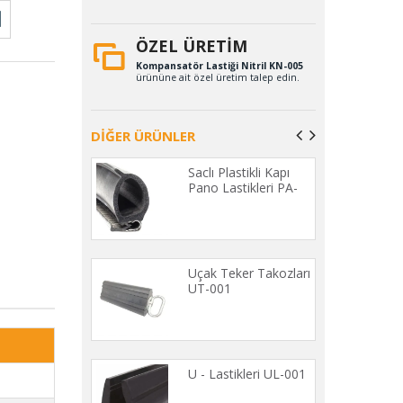
ÖZEL ÜRETİM
Kompansatör Lastiği Nitril KN-005
ürününe ait özel üretim talep edin.
DİĞER ÜRÜNLER
etan Delikli
Saclı Plastikli Kapı
Yayları KYD-
Pano Lastikleri PA-
001 (50 MT)
 Şerit Silikon
Uçak Teker Takozları
1 (50 METRE)
UT-001
nsatör Lastiği
U - Lastikleri UL-001
001