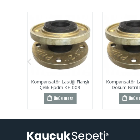
Kompansatör Lastiği Flanşlı
Kompansatör Las
Çelik Epdm KF-009
Döküm Nitril
ÜRÜN DETAY
ÜRÜN 