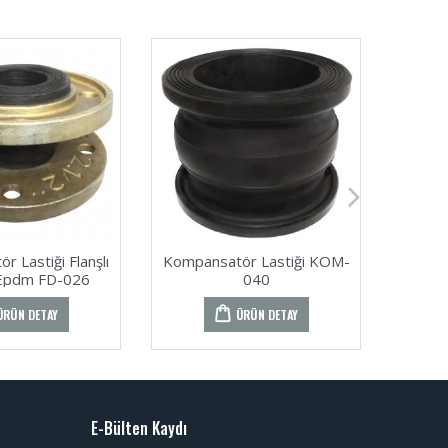
 Lastiği Flanşlı
Kompansatör Lastiği KOM-
Kompan
Epdm FD-026
040
Dö
ÜRÜN DETAY
ÜRÜN DETAY
E-Bülten Kaydı