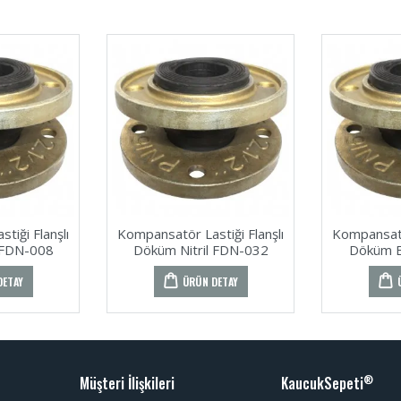
tiği Flanşlı
Kompansatör Lastiği Flanşlı
Kompansatör
 FDN-008
Döküm Nitril FDN-032
Döküm 
DETAY
ÜRÜN DETAY
Müşteri İlişkileri
KaucukSepeti
®