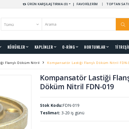
ÜRÜN KARŞILAŞTIRMA (0)
|
FAVORİLERİM
TOPTAN SATI
KÖRÜKLER
KAPLİNLER
O-RİNG
HORTUMLAR
TİTREŞİ
ği Flanşlı Döküm Nitril
Kompansatör Lastiği Flanşlı Döküm Nitril FDN-
Kompansatör Lastiği Flanş
Döküm Nitril FDN-019
Stok Kodu:
FDN-019
Teslimat:
3-20 iş günü