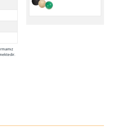
firmamız
mektedir.