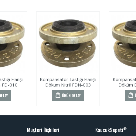
tiği Flanşlı
Kompansatör Lastiği Flanşlı
Kompansatör
 FD-010
Döküm Nitril FDN-003
Döküm 
DETAY
ÜRÜN DETAY
Müşteri İlişkileri
KaucukSepeti
®