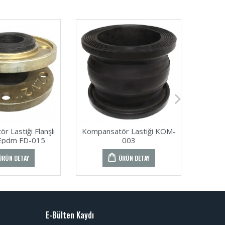
 Lastiği Flanşlı
Kompansatör Lastiği KOM-
Kompan
Epdm FD-015
003
Dö
ÜRÜN DETAY
ÜRÜN DETAY
E-Bülten Kaydı