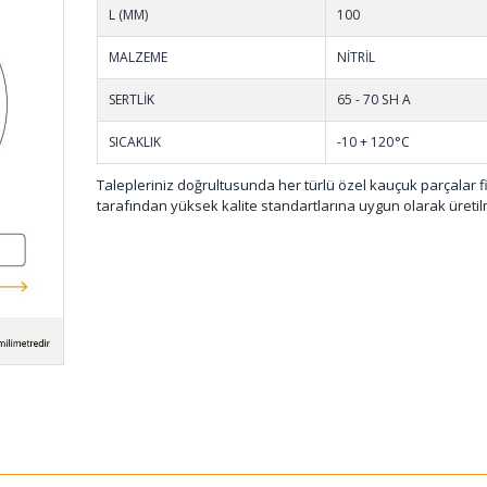
L (MM)
100
MALZEME
NİTRİL
SERTLİK
65 - 70 SH A
SICAKLIK
-10 + 120°C
Talepleriniz doğrultusunda her türlü özel kauçuk parçalar 
tarafından yüksek kalite standartlarına uygun olarak üretil