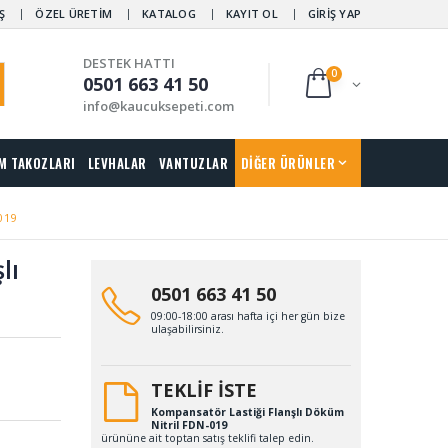
Ş
ÖZEL ÜRETİM
KATALOG
KAYIT OL
GİRİŞ YAP
DESTEK HATTI
0
0501 663 41 50
info@kaucuksepeti.com
M TAKOZLARI
LEVHALAR
VANTUZLAR
DİĞER ÜRÜNLER
019
lı
0501 663 41 50
09:00-18:00 arası hafta içi her gün bize
ulaşabilirsiniz.
TEKLİF İSTE
Kompansatör Lastiği Flanşlı Döküm
Nitril FDN-019
ürününe ait toptan satış teklifi talep edin.