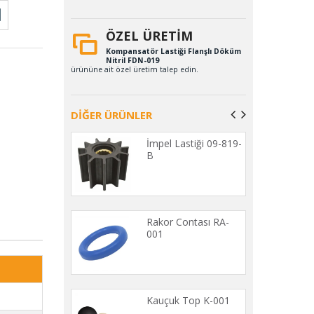
ÖZEL ÜRETİM
Kompansatör Lastiği Flanşlı Döküm
Nitril FDN-019
ürününe ait özel üretim talep edin.
DİĞER ÜRÜNLER
Lastiği DV-001
İmpel Lastiği 09-819-
B
i Körükler KD-
Rakor Contası RA-
001
an Lastikleri
Kauçuk Top K-001
001