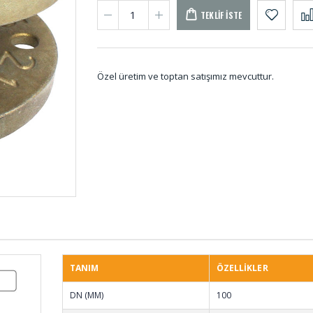
TEKLIF İSTE
Özel üretim ve toptan satışımız mevcuttur.
İmpel Lastiği 09-819-
Vana 
B
Rakor Contası RA-
Dikişl
001
001
TANIM
ÖZELLİKLER
DN (MM)
100
Kauçuk Top K-001
Membr
MEL-