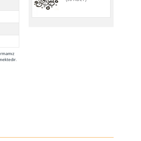
firmamız
mektedir.