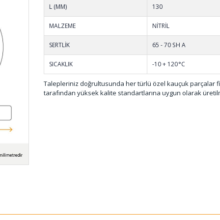
001
L (MM)
130
MALZEME
NİTRİL
SERTLİK
65 - 70 SH A
SICAKLIK
-10 + 120°C
Talepleriniz doğrultusunda her türlü özel kauçuk parçalar 
tarafından yüksek kalite standartlarına uygun olarak üretil