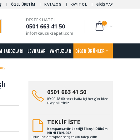
Ş
ÖZEL ÜRETİM
KATALOG
KAYIT OL
GİRİŞ YAP
DESTEK HATTI
0
0501 663 41 50
info@kaucuksepeti.com
M TAKOZLARI
LEVHALAR
VANTUZLAR
DİĞER ÜRÜNLER
002
lı
0501 663 41 50
09:00-18:00 arası hafta içi her gün bize
ulaşabilirsiniz.
TEKLİF İSTE
Kompansatör Lastiği Flanşlı Döküm
Nitril FDN-002
ürününe ait toptan satış teklifi talep edin.