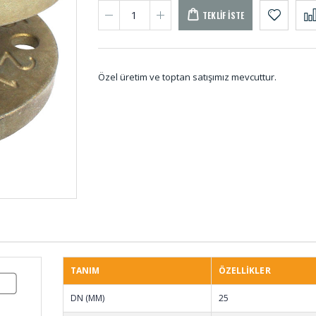
TEKLIF İSTE
Özel üretim ve toptan satışımız mevcuttur.
Paket Lastikleri PL-
Uçak T
001
UT-00
Merdane Sargı Şerit
Kablo 
MER-001
GE-00
TANIM
ÖZELLİKLER
DN (MM)
25
O-ring Nitril ON-001
Poliür
(50 ADET)
Kalıp 