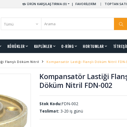
ÜRÜN KARŞILAŞTIRMA (0)
|
FAVORİLERİM
TOPTAN SATI
KÖRÜKLER
KAPLİNLER
O-RİNG
HORTUMLAR
TİTREŞİ
ği Flanşlı Döküm Nitril
Kompansatör Lastiği Flanşlı Döküm Nitril FDN-
Kompansatör Lastiği Flanş
Döküm Nitril FDN-002
Stok Kodu:
FDN-002
Teslimat:
3-20 iş günü