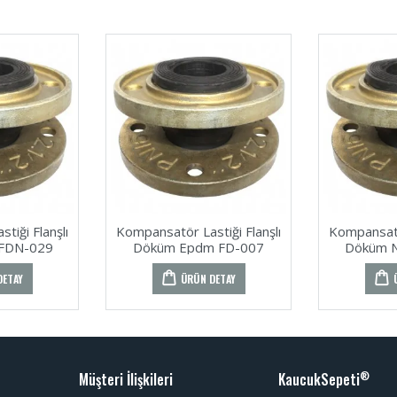
tiği Flanşlı
Kompansatör Lastiği Flanşlı
Kompansatör
 FDN-029
Döküm Epdm FD-007
Döküm N
DETAY
ÜRÜN DETAY
Müşteri İlişkileri
KaucukSepeti
®