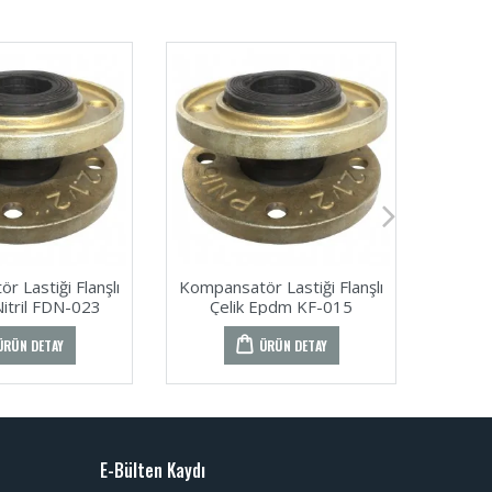
 Lastiği Flanşlı
Kompansatör Lastiği Flanşlı
Kompan
itril FDN-023
Çelik Epdm KF-015
Dö
ÜRÜN DETAY
ÜRÜN DETAY
E-Bülten Kaydı