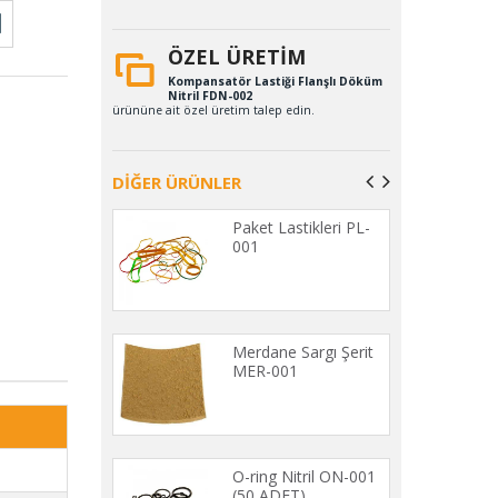
ÖZEL ÜRETİM
Kompansatör Lastiği Flanşlı Döküm
Nitril FDN-002
ürününe ait özel üretim talep edin.
DİĞER ÜRÜNLER
eker Takozları
Paket Lastikleri PL-
1
001
Geçit Lastikleri
Merdane Sargı Şerit
1 (20 ADET)
MER-001
etan Delikli
O-ring Nitril ON-001
Yayları KYD-
(50 ADET)