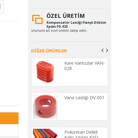
ÖZEL ÜRETİM
Kompansatör Lastiği Flanşlı Döküm
Epdm FD-025
ürününe ait özel üretim talep edin.
DİĞER ÜRÜNLER
rik Dolu
Kare Vantuzlar VAN-
lar DT-001
028
ata Dolum
Vana Lastiği DV-001
u HT-001
n Hortumlar
Poliüretan Delikli
1 (20 METRE)
Kalıp Yayları KYD-