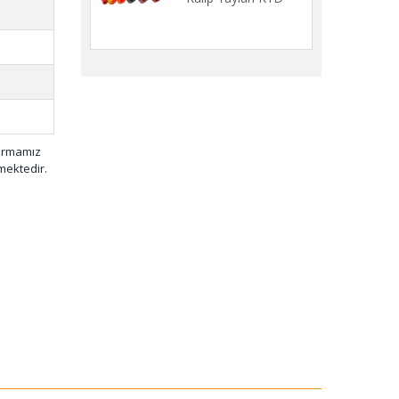
001
firmamız
mektedir.