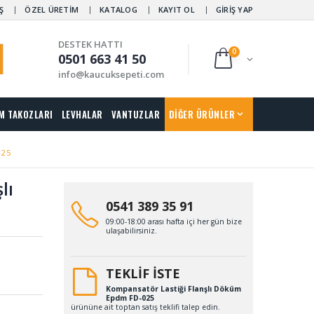
Ş
ÖZEL ÜRETİM
KATALOG
KAYIT OL
GİRİŞ YAP
DESTEK HATTI
0
0501 663 41 50
info@kaucuksepeti.com
M TAKOZLARI
LEVHALAR
VANTUZLAR
DİĞER ÜRÜNLER
025
lı
0541 389 35 91
09:00-18:00 arası hafta içi her gün bize
ulaşabilirsiniz.
TEKLİF İSTE
Kompansatör Lastiği Flanşlı Döküm
Epdm FD-025
ürününe ait toptan satış teklifi talep edin.