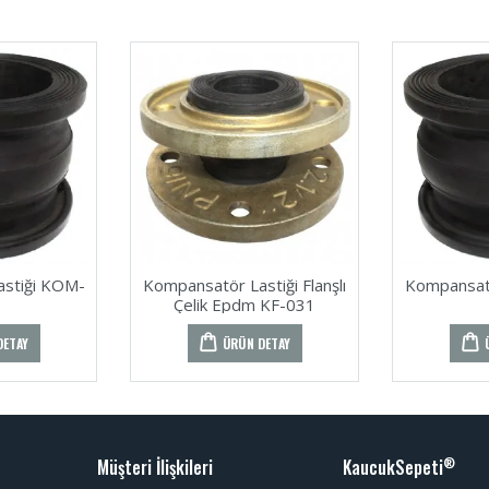
stiği KOM-
Kompansatör Lastiği Flanşlı
Kompansat
Çelik Epdm KF-031
DETAY
ÜRÜN DETAY
Müşteri İlişkileri
KaucukSepeti
®