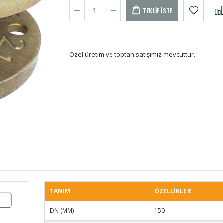
TEKLIF İSTE
Özel üretim ve toptan satışımız mevcuttur.
Kare Vantuzlar VAN-
Silindi
028
Takoz
Vana Lastiği DV-001
Çikol
Takoz
TANIM
ÖZELLİKLER
DN (MM)
150
Poliüretan Delikli
Siliko
Kalıp Yayları KYD-
HS-00