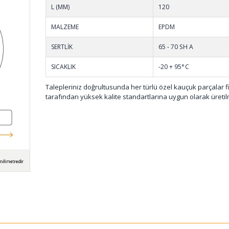
001
L (MM)
120
MALZEME
EPDM
SERTLİK
65 - 70 SH A
SICAKLIK
-20 + 95°C
Talepleriniz doğrultusunda her türlü özel kauçuk parçalar 
tarafından yüksek kalite standartlarına uygun olarak üretil