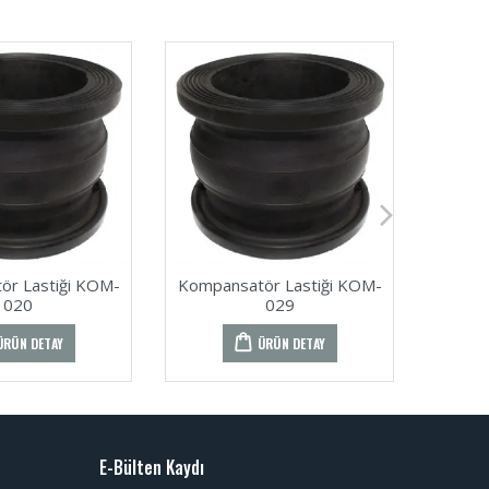
ör Lastiği KOM-
Kompansatör Lastiği KOM-
Kompa
020
029
ÜRÜN DETAY
ÜRÜN DETAY
E-Bülten Kaydı