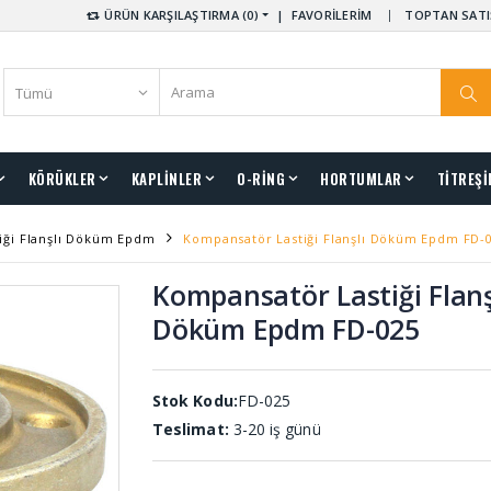
ÜRÜN KARŞILAŞTIRMA (0)
|
FAVORİLERİM
TOPTAN SATI
KÖRÜKLER
KAPLİNLER
O-RİNG
HORTUMLAR
TİTREŞİ
iği Flanşlı Döküm Epdm
Kompansatör Lastiği Flanşlı Döküm Epdm FD-
Kompansatör Lastiği Flanş
Döküm Epdm FD-025
Stok Kodu:
FD-025
Teslimat:
3-20 iş günü