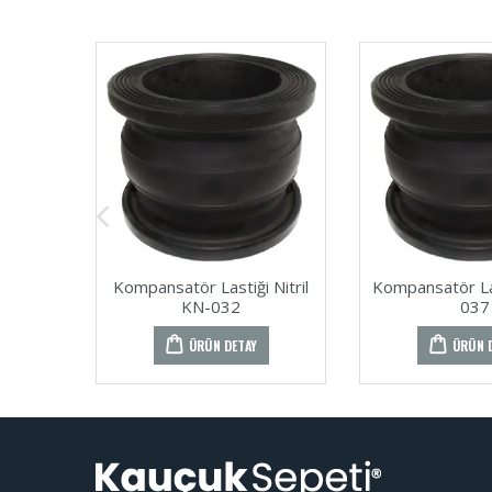
Kompansatör Lastiği Nitril
Kompansatör La
KN-032
037
ÜRÜN DETAY
ÜRÜN 