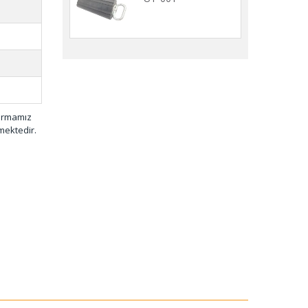
firmamız
mektedir.