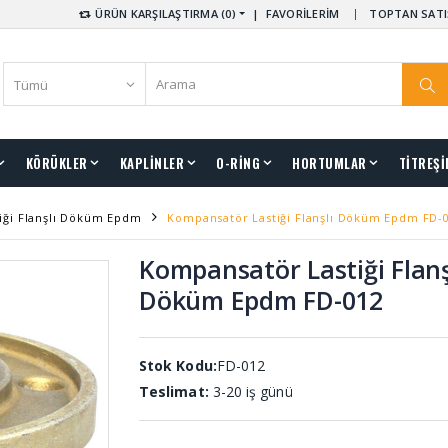
ÜRÜN KARŞILAŞTIRMA (0)
|
FAVORİLERİM
TOPTAN SATI
KÖRÜKLER
KAPLİNLER
O-RİNG
HORTUMLAR
TİTREŞİ
iği Flanşlı Döküm Epdm
Kompansatör Lastiği Flanşlı Döküm Epdm FD-
Kompansatör Lastiği Flanş
Döküm Epdm FD-012
Stok Kodu:
FD-012
Teslimat:
3-20 iş günü