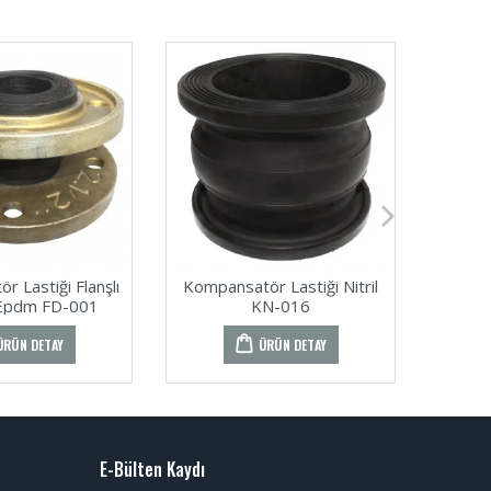
 Lastiği Flanşlı
Kompansatör Lastiği Nitril
Kompan
Epdm FD-001
KN-016
Dö
ÜRÜN DETAY
ÜRÜN DETAY
E-Bülten Kaydı