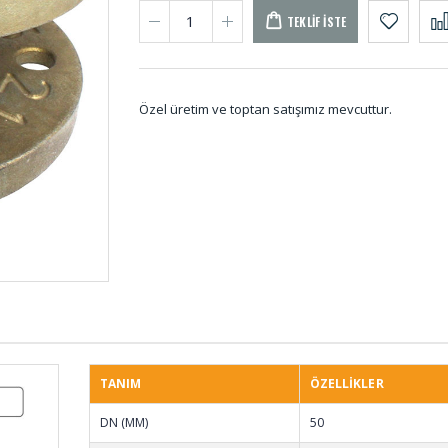
TEKLIF İSTE
Özel üretim ve toptan satışımız mevcuttur.
Reglaj Kaplin
Tampon
Lastikleri REG-001
TAM-
Vakum Ayaklı
Saclı P
Titreşim Takozları
Pano L
KTS-001
001 (
TANIM
ÖZELLİKLER
DN (MM)
50
Uçak Teker Takozları
Tekne
UT-001
TEK-0