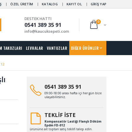
Ş
ÖZEL ÜRETİM
KATALOG
KAYIT OL
GİRİŞ YAP
DESTEK HATTI
0
0541 389 35 91
info@kaucuksepeti.com
M TAKOZLARI
LEVHALAR
VANTUZLAR
DİĞER ÜRÜNLER
012
lı
0541 389 35 91
09:00-18:00 arası hafta içi her gün bize
ulaşabilirsiniz.
TEKLİF İSTE
Kompansatör Lastiği Flanşlı Döküm
Epdm FD-012
ürününe ait toptan satış teklifi talep edin.