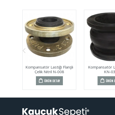
Kompansatör Lastiği Flanşlı
Kompansatör Las
Çelik Nitril N-008
KN-0
ÜRÜN DETAY
ÜRÜN 