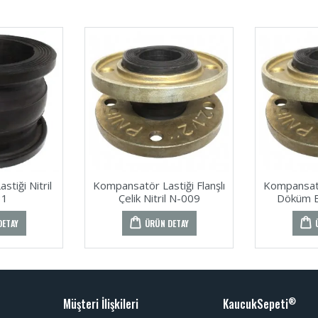
tiği Nitril
Kompansatör Lastiği Flanşlı
Kompansatör
31
Çelik Nitril N-009
Döküm 
DETAY
ÜRÜN DETAY
Müşteri İlişkileri
KaucukSepeti
®