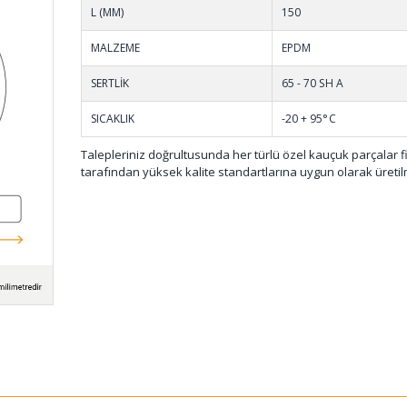
L (MM)
150
MALZEME
EPDM
SERTLİK
65 - 70 SH A
SICAKLIK
-20 + 95°C
Talepleriniz doğrultusunda her türlü özel kauçuk parçalar 
tarafından yüksek kalite standartlarına uygun olarak üretil