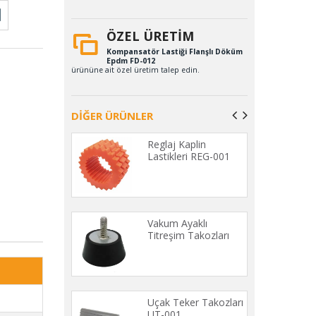
ÖZEL ÜRETİM
Kompansatör Lastiği Flanşlı Döküm
Epdm FD-012
ürününe ait özel üretim talep edin.
DİĞER ÜRÜNLER
 Lastikleri
Reglaj Kaplin
009-A
Lastikleri REG-001
lastikli Kapı
Vakum Ayaklı
astikleri PA-
Titreşim Takozları
50 MT)
KTS-001
 Takozları
Uçak Teker Takozları
01
UT-001