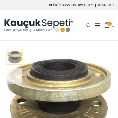
ÜRÜN KARŞILAŞTIRMA (0)
|
HESABIM
0
Poliüretan
Palet
Delikli Kalıp
Lastikleri