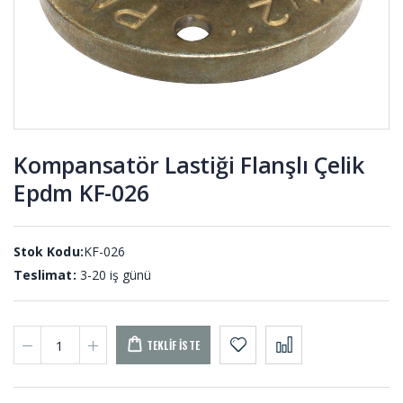
Yayları
PAL-001
KYD-001
Etek Lastiği
Dolum
ETE-001
Lastikleri
DL-001
Kompansatör Lastiği Flanşlı Çelik
Epdm KF-026
Tutamak
Vakum
Elcik Lastiği
Ayaklı
TU-001
Titreşim
Takozları
KTS-001
Stok Kodu:
KF-026
Teslimat:
3-20 iş günü
TEKLIF İSTE