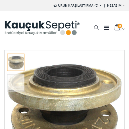
ÜRÜN KARŞILAŞTIRMA (0)
|
HESABIM
0
Kompansatör
Saclı
Lastiği
Plastikli