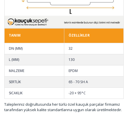
TANIM
ÖZELLİKLER
DN (MM)
32
L (MM)
130
MALZEME
EPDM
SERTLİK
65 - 70 SH A
SICAKLIK
-20 + 95°C
Talepleriniz doğrultusunda her türlü özel kauçuk parçalar firmamız
tarafından yüksek kalite standartlarına uygun olarak üretilmektedir.