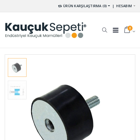
ÜRÜN KARŞILAŞTIRMA (0)
|
HESABIM
0
Rakor
Yuvarlak
Contası RA-
Çubuk
001
Delrin DLR-