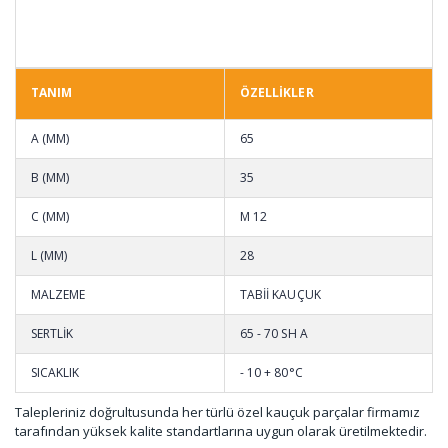
TANIM
ÖZELLİKLER
A (MM)
65
B (MM)
35
C (MM)
M 12
L (MM)
28
MALZEME
TABİİ KAUÇUK
SERTLİK
65 - 70 SH A
SICAKLIK
- 10 + 80°C
Talepleriniz doğrultusunda her türlü özel kauçuk parçalar firmamız
tarafından yüksek kalite standartlarına uygun olarak üretilmektedir.