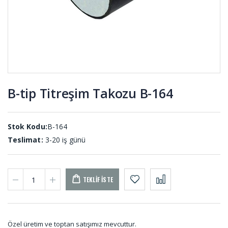
001
Saclı
Kaput
Plastikli
Mandal
Kapı Pano
Lastiği KP-
Lastikleri
001
PA-001 (50
MT)
B-tip Titreşim Takozu B-164
Etek Lastiği
Kule
ETE-001
Lastikleri
KL-001
Stok Kodu:
B-164
Teslimat:
3-20 iş günü
TEKLIF İSTE
Özel üretim ve toptan satışımız mevcuttur.