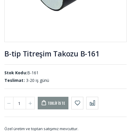
Epdm
Sünger
YPS-001
(20 METRE)
Merdane
Silikon
Sargı Şerit
Hortumlar
MER-001
HS-001 (20
METRE)
B-tip Titreşim Takozu B-161
Reglaj
Sivri Uclu
Kaplin
Sıyırıcı Şerit
Lastikleri
SU-001
REG-001
Stok Kodu:
B-161
Teslimat:
3-20 iş günü
TEKLIF İSTE
Özel üretim ve toptan satışımız mevcuttur.