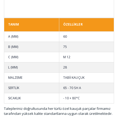
TANIM
ÖZELLİKLER
A (MM)
60
B (MM)
75
C (MM)
M 12
L (MM)
28
MALZEME
TABİİ KAUÇUK
SERTLİK
65 - 70 SH A
SICAKLIK
- 10 + 80°C
Talepleriniz doğrultusunda her türlü özel kauçuk parçalar firmamız
tarafından yüksek kalite standartlarına uygun olarak üretilmektedir.