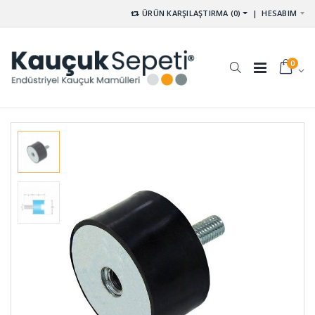
ÜRÜN KARŞILAŞTIRMA (0)
|
HESABIM
0
Membran
Tek Yüzü
Lastikleri
Kendinden
MEL-001
Yapışkanlı